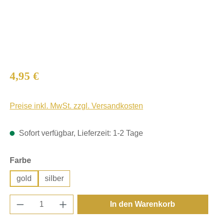
Regulärer Preis:
4,95 €
Preise inkl. MwSt. zzgl. Versandkosten
Sofort verfügbar, Lieferzeit: 1-2 Tage
auswählen
Farbe
gold
silber
Produkt Anzahl: Gib den gewünschten Wert e
In den Warenkorb