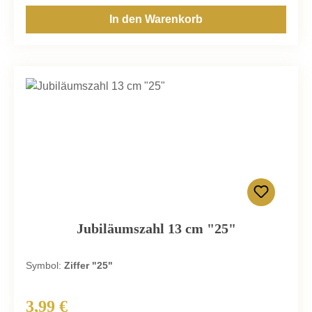
In den Warenkorb
Jubiläumszahl 13 cm "25"
Symbol:
Ziffer "25"
3,99 €
Regulärer Preis: