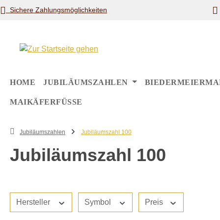
Sichere Zahlungsmöglichkeiten
m Hauptinhalt springen
Zur Suche springen
Zur Hauptnavigation springen
HOME
JUBILÄUMSZAHLEN
BIEDERMEIERMA
MAIKÄFERFÜSSE
Jubiläumszahlen
Jubiläumszahl 100
Jubiläumszahl 100
Hersteller
Symbol
Preis