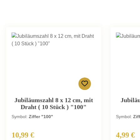
Jubiläumszahl 8 x 12 cm, mit
Jubilä
Draht ( 10 Stück ) "100"
Symbol:
Ziffer "100"
Symbol:
Zif
10,99 €
4,99 €
Regulärer Preis:
Regulärer