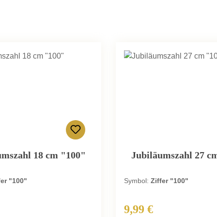
umszahl 18 cm "100"
Jubiläumszahl 27 c
fer "100"
Symbol:
Ziffer "100"
9,99 €
 Preis:
Regulärer Preis: