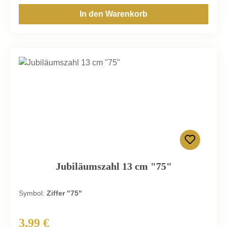
In den Warenkorb
Jubiläumszahl 13 cm "75"
Symbol:
Ziffer "75"
3,99 €
Regulärer Preis: