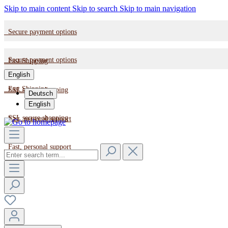
Skip to main content
Skip to search
Skip to main navigation
Secure payment options
Secure payment options
Fast Shipping
English
Fast Shipping
SSL secure shopping
Deutsch
English
SSL secure shopping
Fast, personal support
Fast, personal support