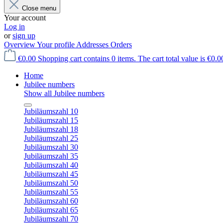
Close menu
Your account
Log in
or
sign up
Overview
Your profile
Addresses
Orders
€0.00
Shopping cart contains 0 items. The cart total value is €0.0
Home
Jubilee numbers
Show all Jubilee numbers
Jubiläumszahl 10
Jubiläumszahl 15
Jubiläumszahl 18
Jubiläumszahl 25
Jubiläumszahl 30
Jubiläumszahl 35
Jubiläumszahl 40
Jubiläumszahl 45
Jubiläumszahl 50
Jubiläumszahl 55
Jubiläumszahl 60
Jubiläumszahl 65
Jubiläumszahl 70