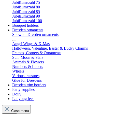
Jubiläumszahl 75
Jubiläumszahl 80
Jubiläumszahl 85
Jubiläumszahl 90
Jubiläumszahl 100
Bouquet holders
Dresden ornaments
Show all Dresden ornaments
Angel Wings & X-Mas
Halloween, Valentine, Easter & Lucky Charms
Frames, Corners & Ornaments
Sun, Moon & Stars
Animals & Flowers
Numbers & Letters
Wheels
Various treasures
Glue for Dresdens
Dresden trim borders
Party supplies
Doily
Ladybug feet
Close menu