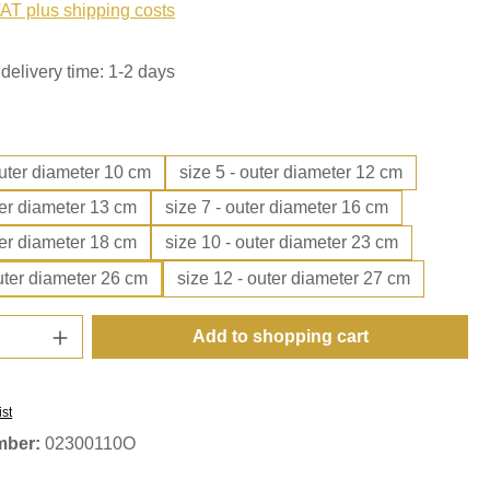
VAT plus shipping costs
delivery time: 1-2 days
outer diameter 10 cm
size 5 - outer diameter 12 cm
ter diameter 13 cm
size 7 - outer diameter 16 cm
ter diameter 18 cm
size 10 - outer diameter 23 cm
outer diameter 26 cm
size 12 - outer diameter 27 cm
Quantity: Enter the desired amount or use t
Add to shopping cart
ist
mber:
02300110O