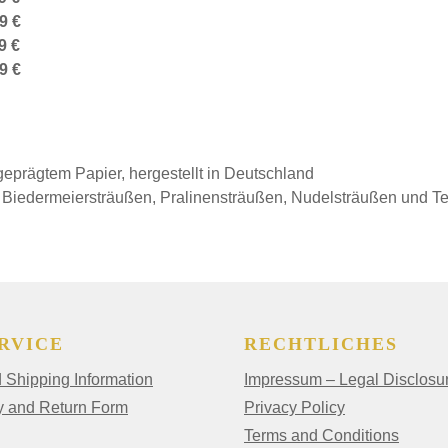
9 €
9 €
9 €
prägtem Papier, hergestellt in Deutschland
, Biedermeiersträußen, Pralinensträußen, Nudelsträußen und T
RVICE
RECHTLICHES
Shipping Information
Impressum – Legal Disclosu
y and Return Form
Privacy Policy
Terms and Conditions