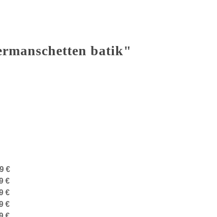
ermanschetten batik"
9 €
9 €
9 €
9 €
9 €