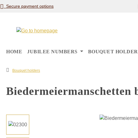
Secure payment options
p to main content
Skip to search
Skip to main navigation
HOME
JUBILEE NUMBERS
BOUQUET HOLDER
Bouquet holders
Biedermeiermanschetten 
Skip image gallery