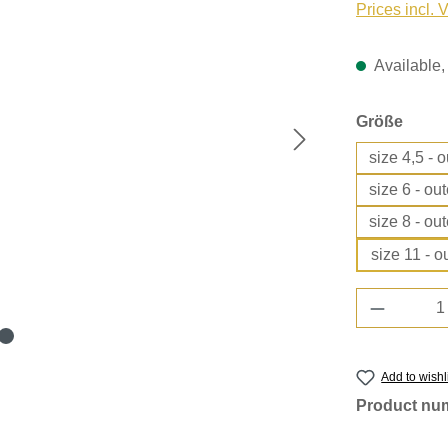
Prices incl. 
Available, 
Select
Größe
size 4,5 - 
size 6 - ou
size 8 - ou
size 11 - 
Product 
Add to wishl
Product nu