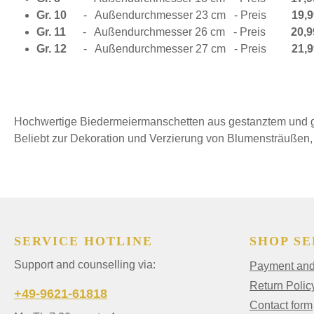
Gr. 10
-
Außendurchmesser 23 cm
- Preis
19,9
Gr. 11
-
Außendurchmesser 26 cm
- Preis
20,9
Gr. 12
-
Außendurchmesser 27 cm
- Preis
21
,9
Hochwertige Biedermeiermanschetten aus gestanztem und ge
Beliebt zur Dekoration und Verzierung von Blumensträußen
SERVICE HOTLINE
SHOP SE
Support and counselling via:
Payment and 
Return Polic
+49-9621-61818
Contact form