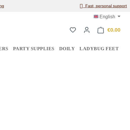
ng
Fast, personal support
English
€0.00
Shop
ERS
PARTY SUPPLIES
DOILY
LADYBUG FEET
: