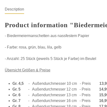
Description
Product information "Biedermei
- Biedermeiermanschetten aus nassfestem Papier
- Farbe: rosa, grün, blau, lila, gelb
- Anzahl: 25 Stück (jeweils 5 Stück je Farbe) im Beutel
Übersicht Größen & Preise
Gr. 4,5
-
Außendurchmesser 10 cm
- Preis
13
,9
Gr. 5
-
Außendurchmesser 12 cm
- Preis
14
,9
Gr. 6
-
Außendurchmesser 13 cm
- Preis
15,9
Gr. 7
-
Außendurchmesser 16 cm
- Preis
16,9
Gr. 8
-
Außendurchmesser 18 cm
- Preis
17,9