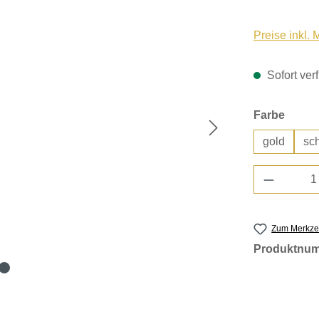
Preise inkl.
Sofort verf
auswä
Farbe
gold
sc
Produkt 
Zum Merkzet
Produktnu