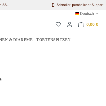
ch SSL
Schneller, persönlicher Support
Deutsch
0,00 €
Ware
NEN & DIADEME
TORTENSPITZEN
e
eis: