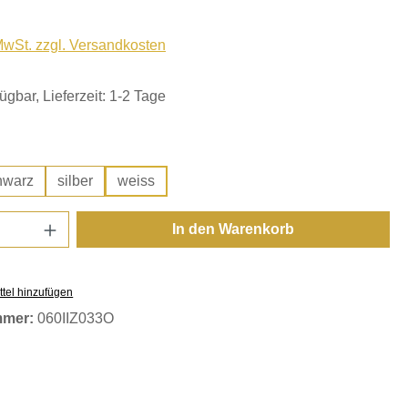
 MwSt. zzgl. Versandkosten
ügbar, Lieferzeit: 1-2 Tage
hlen
hwarz
silber
weiss
Anzahl: Gib den gewünschten Wert ein oder
In den Warenkorb
tel hinzufügen
mmer:
060IIZ033O