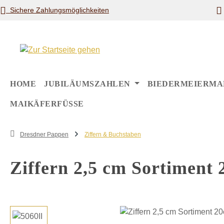
Sichere Zahlungsmöglichkeiten
m Hauptinhalt springen
Zur Suche springen
Zur Hauptnavigation springen
HOME
JUBILÄUMSZAHLEN
BIEDERMEIERMA
MAIKÄFERFÜSSE
Dresdner Pappen
Ziffern & Buchstaben
Ziffern 2,5 cm Sortiment 
Bildergalerie überspringen