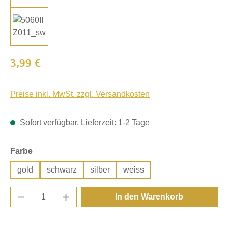
Regulärer Preis:
3,99 €
Preise inkl. MwSt. zzgl. Versandkosten
Sofort verfügbar, Lieferzeit: 1-2 Tage
auswählen
Farbe
gold
schwarz
silber
weiss
Produkt Anzahl: Gib den gewünschten Wert e
In den Warenkorb