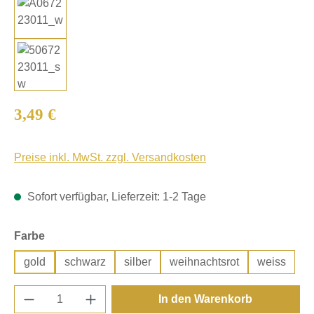
Regulärer Preis:
3,49 €
Preise inkl. MwSt. zzgl. Versandkosten
Sofort verfügbar, Lieferzeit: 1-2 Tage
auswählen
Farbe
gold
schwarz
silber
weihnachtsrot
weiss
Produkt Anzahl: Gib den gewünschten Wert e
In den Warenkorb