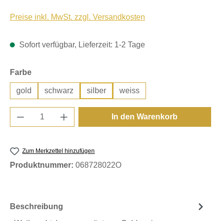
Preise inkl. MwSt. zzgl. Versandkosten
Sofort verfügbar, Lieferzeit: 1-2 Tage
auswählen
Farbe
gold
schwarz
silber
weiss
Produkt Anzahl: Gib den gewünschten Wert e
In den Warenkorb
Zum Merkzettel hinzufügen
Produktnummer:
068728022O
Beschreibung