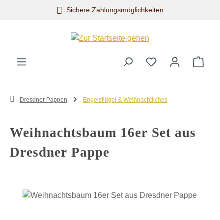
Sichere Zahlungsmöglichkeiten
Zum Hauptinhalt springen
Ware
Dresdner Pappen
Engelsflügel & Weihnachtliches
Weihnachtsbaum 16er Set aus
Dresdner Pappe
Bildergalerie überspringen