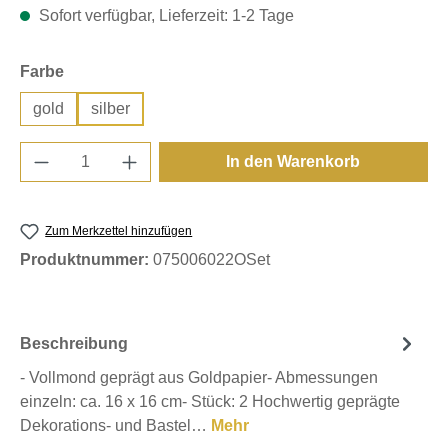
Sofort verfügbar, Lieferzeit: 1-2 Tage
auswählen
Farbe
gold
silber
Produkt Anzahl: Gib den gewünschten Wert e
In den Warenkorb
Zum Merkzettel hinzufügen
Produktnummer:
075006022OSet
Beschreibung
- Vollmond geprägt aus Goldpapier- Abmessungen
einzeln: ca. 16 x 16 cm- Stück: 2 Hochwertig geprägte
Dekorations- und Bastel…
Mehr