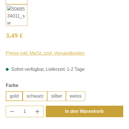
Regulärer Preis:
3,49 €
Preise inkl. MwSt. zzgl. Versandkosten
Sofort verfügbar, Lieferzeit: 1-2 Tage
auswählen
Farbe
gold
schwarz
silber
weiss
Produkt Anzahl: Gib den gewünschten Wert e
In den Warenkorb