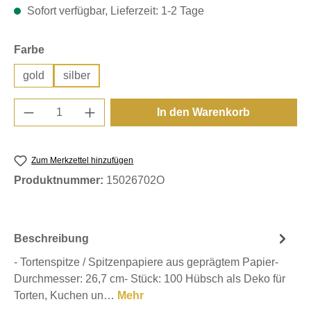
Sofort verfügbar, Lieferzeit: 1-2 Tage
auswählen
Farbe
gold
silber
Produkt Anzahl: Gib den gewünschten Wert e
In den Warenkorb
Zum Merkzettel hinzufügen
Produktnummer:
15026702O
Beschreibung
- Tortenspitze / Spitzenpapiere aus geprägtem Papier-
Durchmesser: 26,7 cm- Stück: 100 Hübsch als Deko für
Torten, Kuchen un…
Mehr