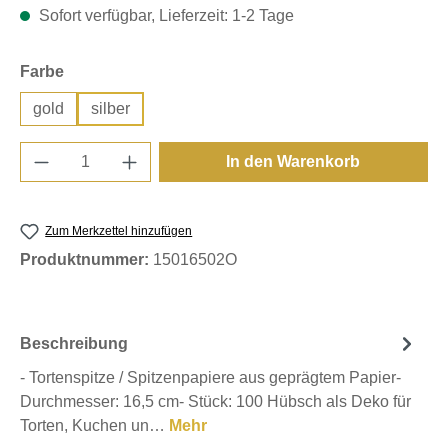
Sofort verfügbar, Lieferzeit: 1-2 Tage
auswählen
Farbe
gold
silber
Produkt Anzahl: Gib den gewünschten Wert e
In den Warenkorb
Zum Merkzettel hinzufügen
Produktnummer:
15016502O
Beschreibung
- Tortenspitze / Spitzenpapiere aus geprägtem Papier-
Durchmesser: 16,5 cm- Stück: 100 Hübsch als Deko für
Torten, Kuchen un…
Mehr