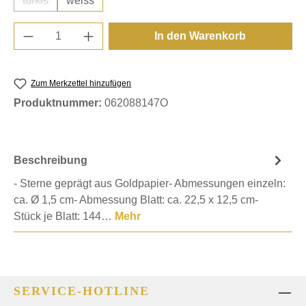
türkis
weiss
(Diese Option ist zurzeit nicht verfügbar.)
Produkt Anzahl: Gib den gewünschten Wert e
In den Warenkorb
Zum Merkzettel hinzufügen
Produktnummer:
062088147O
Beschreibung
- Sterne geprägt aus Goldpapier- Abmessungen einzeln:
ca. Ø 1,5 cm- Abmessung Blatt: ca. 22,5 x 12,5 cm-
Stück je Blatt: 144…
Mehr
SERVICE-HOTLINE