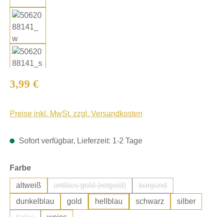
Regulärer Preis:
3,99 €
Preise inkl. MwSt. zzgl. Versandkosten
Sofort verfügbar, Lieferzeit: 1-2 Tage
auswählen
Farbe
altweiß
antikes gold (rotgold)
burgund
(Diese Option ist zurzeit nicht verfügbar.)
(Diese Option ist zurz
dunkelblau
gold
hellblau
schwarz
silber