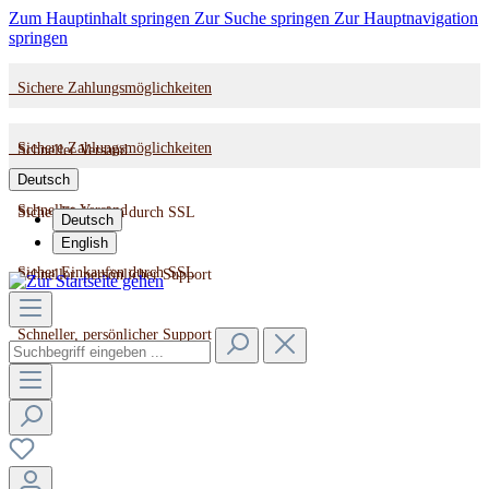
Zum Hauptinhalt springen
Zur Suche springen
Zur Hauptnavigation
springen
Sichere Zahlungsmöglichkeiten
Sichere Zahlungsmöglichkeiten
Schneller Versand
Deutsch
Schneller Versand
Sicher Einkaufen durch SSL
Deutsch
English
Sicher Einkaufen durch SSL
Schneller, persönlicher Support
Schneller, persönlicher Support