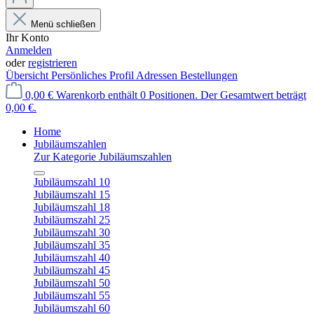
Menü schließen
Ihr Konto
Anmelden
oder
registrieren
Übersicht
Persönliches Profil
Adressen
Bestellungen
0,00 €
Warenkorb enthält 0 Positionen. Der Gesamtwert beträgt
0,00 €.
Home
Jubiläumszahlen
Zur Kategorie Jubiläumszahlen
Jubiläumszahl 10
Jubiläumszahl 15
Jubiläumszahl 18
Jubiläumszahl 25
Jubiläumszahl 30
Jubiläumszahl 35
Jubiläumszahl 40
Jubiläumszahl 45
Jubiläumszahl 50
Jubiläumszahl 55
Jubiläumszahl 60