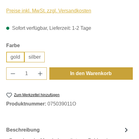
Preise inkl. MwSt. zzgl. Versandkosten
Sofort verfügbar, Lieferzeit: 1-2 Tage
auswählen
Farbe
gold
silber
Produkt Anzahl: Gib den gewünschten Wert e
In den Warenkorb
Zum Merkzettel hinzufügen
Produktnummer:
075039011O
Beschreibung