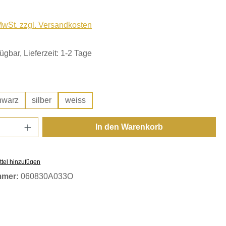
 MwSt. zzgl. Versandkosten
ügbar, Lieferzeit: 1-2 Tage
hlen
hwarz
silber
weiss
Anzahl: Gib den gewünschten Wert ein oder
In den Warenkorb
tel hinzufügen
mmer:
060830A033O