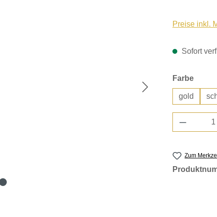
Preise inkl.
Sofort verf
auswä
Farbe
gold
sc
Produkt 
Zum Merkzet
Produktnu