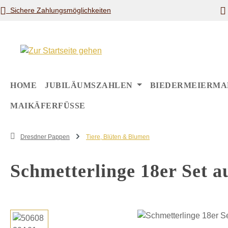
Sichere Zahlungsmöglichkeiten
m Hauptinhalt springen
Zur Suche springen
Zur Hauptnavigation springen
HOME
JUBILÄUMSZAHLEN
BIEDERMEIERMA
MAIKÄFERFÜSSE
Dresdner Pappen
Tiere, Blüten & Blumen
Schmetterlinge 18er Set 
Bildergalerie überspringen