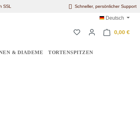
ch SSL
Schneller, persönlicher Support
Deutsch
0,00 €
Ware
NEN & DIADEME
TORTENSPITZEN
eis: