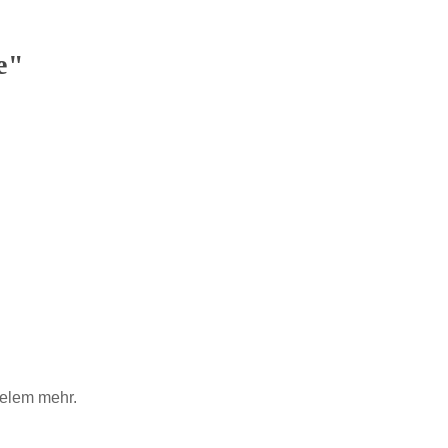
e"
ielem mehr.