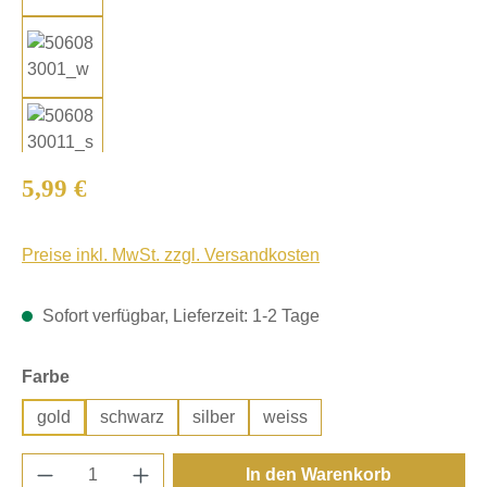
Regulärer Preis:
5,99 €
Preise inkl. MwSt. zzgl. Versandkosten
Sofort verfügbar, Lieferzeit: 1-2 Tage
auswählen
Farbe
gold
schwarz
silber
weiss
Produkt Anzahl: Gib den gewünschten Wert e
In den Warenkorb