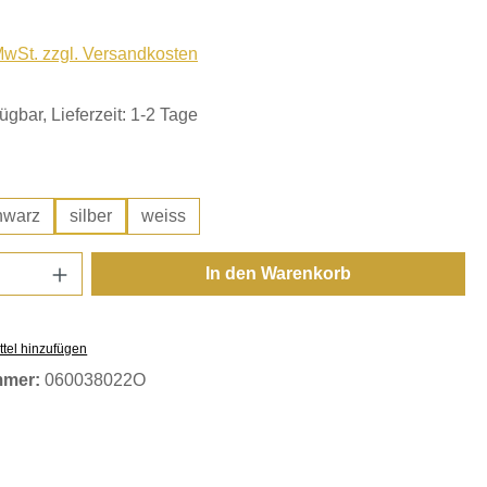
 MwSt. zzgl. Versandkosten
ügbar, Lieferzeit: 1-2 Tage
hlen
hwarz
silber
weiss
Anzahl: Gib den gewünschten Wert ein oder
In den Warenkorb
tel hinzufügen
mmer:
060038022O