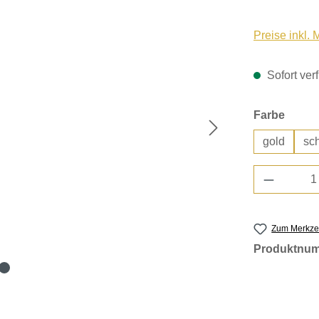
Preise inkl.
Sofort verf
auswä
Farbe
gold
sc
Produkt 
Zum Merkzet
Produktnu