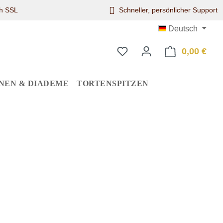
ch SSL
Schneller, persönlicher Support
Deutsch
0,00 €
Ware
NEN & DIADEME
TORTENSPITZEN
eis: