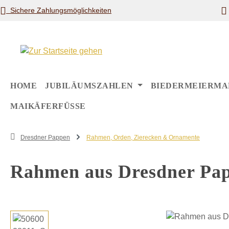
Sichere Zahlungsmöglichkeiten
m Hauptinhalt springen
Zur Suche springen
Zur Hauptnavigation springen
HOME
JUBILÄUMSZAHLEN
BIEDERMEIERMA
MAIKÄFERFÜSSE
Dresdner Pappen
Rahmen, Orden, Zierecken & Ornamente
Rahmen aus Dresdner Pa
Bildergalerie überspringen