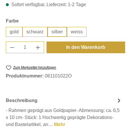
Sofort verfügbar, Lieferzeit: 1-2 Tage
auswählen
Farbe
gold
schwarz
silber
weiss
Produkt Anzahl: Gib den gewünschten Wert e
In den Warenkorb
Zum Merkzettel hinzufügen
Produktnummer:
061101022O
Beschreibung
- Rahmen geprägt aus Goldpapier- Abmessung: ca. 6,5
x 10 cm- Stück: 1 Hochwertig geprägte Dekorations-
und Bastelartikel, an…
Mehr