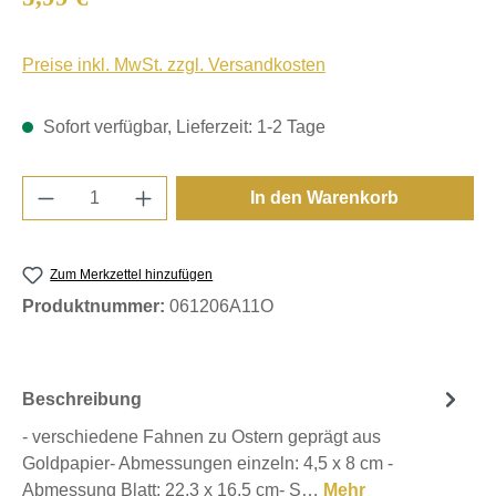
Preise inkl. MwSt. zzgl. Versandkosten
Sofort verfügbar, Lieferzeit: 1-2 Tage
Produkt Anzahl: Gib den gewünschten Wert e
In den Warenkorb
Zum Merkzettel hinzufügen
Produktnummer:
061206A11O
Beschreibung
- verschiedene Fahnen zu Ostern geprägt aus
Goldpapier- Abmessungen einzeln: 4,5 x 8 cm -
Abmessung Blatt: 22,3 x 16,5 cm- S…
Mehr