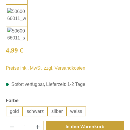
Regulärer Preis:
4,99 €
Preise inkl. MwSt. zzgl. Versandkosten
Sofort verfügbar, Lieferzeit: 1-2 Tage
auswählen
Farbe
gold
schwarz
silber
weiss
Produkt Anzahl: Gib den gewünschten Wert e
In den Warenkorb