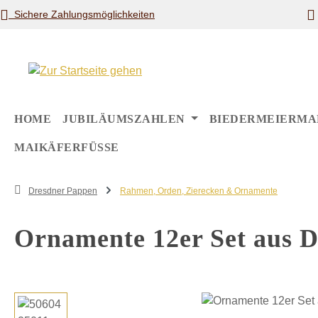
Sichere Zahlungsmöglichkeiten
m Hauptinhalt springen
Zur Suche springen
Zur Hauptnavigation springen
HOME
JUBILÄUMSZAHLEN
BIEDERMEIERMA
MAIKÄFERFÜSSE
Dresdner Pappen
Rahmen, Orden, Zierecken & Ornamente
Ornamente 12er Set aus 
Bildergalerie überspringen