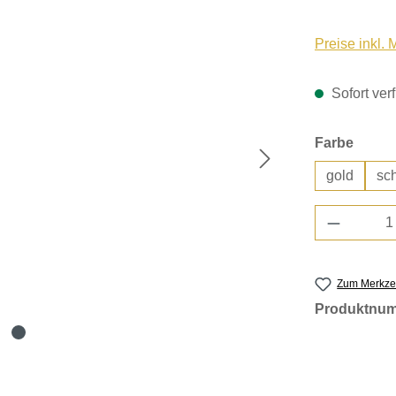
Preise inkl.
Sofort verf
auswä
Farbe
gold
sc
Produkt 
Zum Merkzet
Produktnu