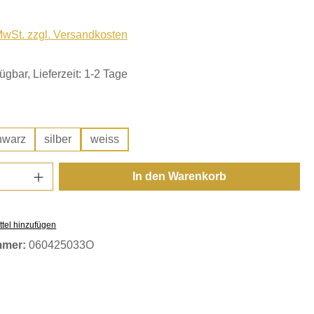
 MwSt. zzgl. Versandkosten
ügbar, Lieferzeit: 1-2 Tage
hlen
hwarz
silber
weiss
Anzahl: Gib den gewünschten Wert ein oder
In den Warenkorb
tel hinzufügen
mmer:
060425033O