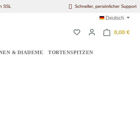
ch SSL
Schneller, persönlicher Support
Deutsch
0,00 €
Ware
NEN & DIADEME
TORTENSPITZEN
eis: