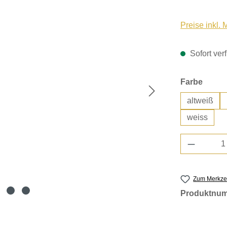
Preise inkl.
Sofort verf
auswä
Farbe
altweiß
weiss
Produkt 
Zum Merkzet
Produktnu