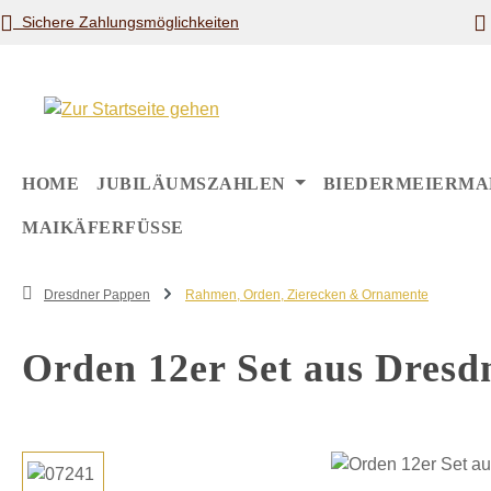
Sichere Zahlungsmöglichkeiten
m Hauptinhalt springen
Zur Suche springen
Zur Hauptnavigation springen
HOME
JUBILÄUMSZAHLEN
BIEDERMEIERMA
MAIKÄFERFÜSSE
Dresdner Pappen
Rahmen, Orden, Zierecken & Ornamente
Orden 12er Set aus Dresd
Bildergalerie überspringen