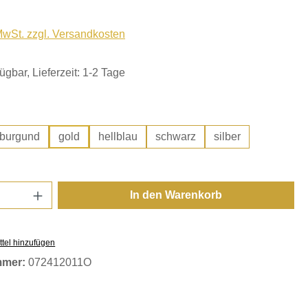
 MwSt. zzgl. Versandkosten
ügbar, Lieferzeit: 1-2 Tage
hlen
burgund
gold
hellblau
schwarz
silber
Anzahl: Gib den gewünschten Wert ein oder
In den Warenkorb
tel hinzufügen
mmer:
072412011O