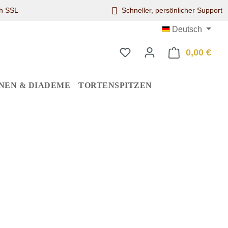
ch SSL
Schneller, persönlicher Support
Deutsch
0,00 €
Ware
NEN & DIADEME
TORTENSPITZEN
eis: