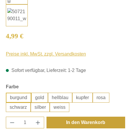
Regulärer Preis:
4,99 €
Preise inkl. MwSt. zzgl. Versandkosten
Sofort verfügbar, Lieferzeit: 1-2 Tage
auswählen
Farbe
burgund
gold
hellblau
kupfer
rosa
schwarz
silber
weiss
Produkt Anzahl: Gib den gewünschten Wert e
In den Warenkorb