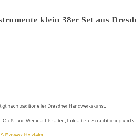
trumente klein 38er Set aus Dres
tigt nach traditioneller Dresdner Handwerkskunst.
 Gruß- und Weihnachtskarten, Fotoalben, Scrapbboking und v
S Express Holzleim
.