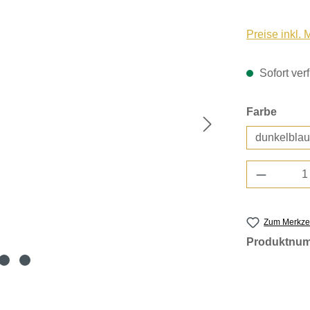
Preise inkl.
Sofort verf
auswä
Farbe
dunkelblau
Produkt 
Zum Merkzet
Produktnu