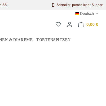
ch SSL
Schneller, persönlicher Support
Deutsch
0,00 €
Ware
NEN & DIADEME
TORTENSPITZEN
eis: