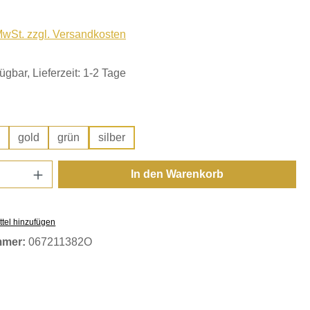
 MwSt. zzgl. Versandkosten
ügbar, Lieferzeit: 1-2 Tage
hlen
gold
grün
silber
Anzahl: Gib den gewünschten Wert ein oder
In den Warenkorb
tel hinzufügen
mmer:
067211382O