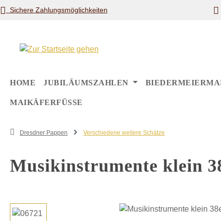
Sichere Zahlungsmöglichkeiten
m Hauptinhalt springen
Zur Suche springen
Zur Hauptnavigation springen
HOME
JUBILÄUMSZAHLEN
BIEDERMEIERMA
MAIKÄFERFÜSSE
Dresdner Pappen
Verschiedene weitere Schätze
Musikinstrumente klein 3
Bildergalerie überspringen