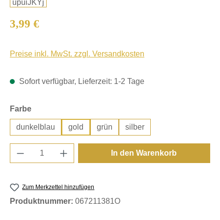
Regulärer Preis:
3,99 €
Preise inkl. MwSt. zzgl. Versandkosten
Sofort verfügbar, Lieferzeit: 1-2 Tage
auswählen
Farbe
dunkelblau
gold
grün
silber
Produkt Anzahl: Gib den gewünschten Wert e
In den Warenkorb
Zum Merkzettel hinzufügen
Produktnummer:
067211381O