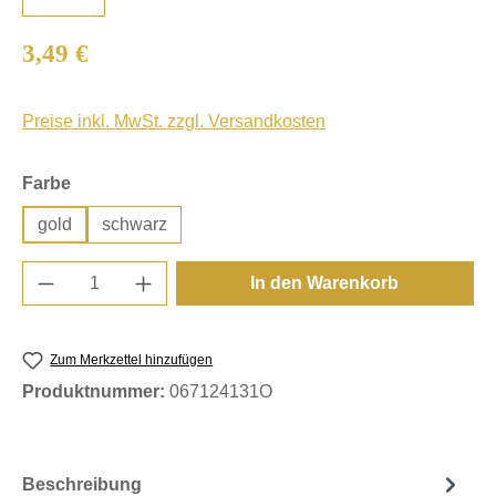
Regulärer Preis:
3,49 €
Preise inkl. MwSt. zzgl. Versandkosten
auswählen
Farbe
gold
schwarz
Produkt Anzahl: Gib den gewünschten Wert e
In den Warenkorb
Zum Merkzettel hinzufügen
Produktnummer:
067124131O
Beschreibung