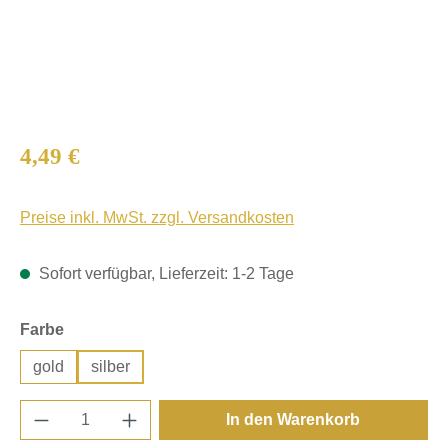
Regulärer Preis:
4,49 €
Preise inkl. MwSt. zzgl. Versandkosten
Sofort verfügbar, Lieferzeit: 1-2 Tage
auswählen
Farbe
gold
silber
Produkt Anzahl: Gib den gewünschten Wert e
In den Warenkorb