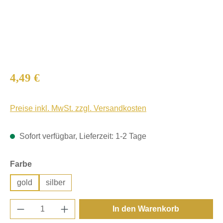
Regulärer Preis:
4,49 €
Preise inkl. MwSt. zzgl. Versandkosten
Sofort verfügbar, Lieferzeit: 1-2 Tage
auswählen
Farbe
gold
silber
Produkt Anzahl: Gib den gewünschten Wert e
In den Warenkorb