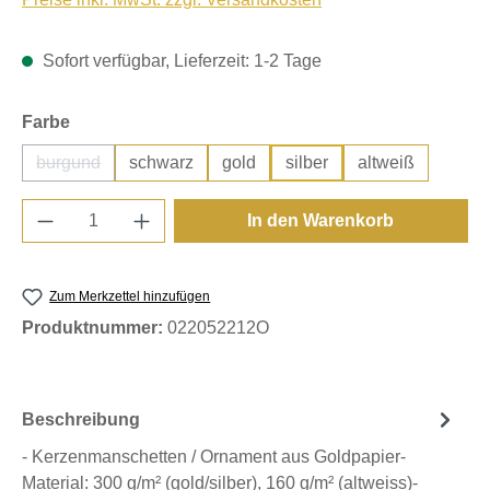
Sofort verfügbar, Lieferzeit: 1-2 Tage
auswählen
Farbe
burgund
schwarz
gold
silber
altweiß
(Diese Option ist zurzeit nicht verfügbar.)
Produkt Anzahl: Gib den gewünschten Wert e
In den Warenkorb
Zum Merkzettel hinzufügen
Produktnummer:
022052212O
Beschreibung
- Kerzenmanschetten / Ornament aus Goldpapier-
Material: 300 g/m² (gold/silber), 160 g/m² (altweiss)-