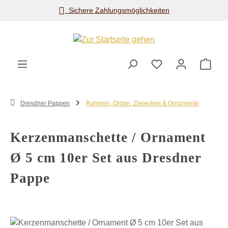
Sichere Zahlungsmöglichkeiten
Zum Hauptinhalt springen
Ware
Dresdner Pappen
Rahmen, Orden, Zierecken & Ornamente
Kerzenmanschette / Ornament
Ø 5 cm 10er Set aus Dresdner
Pappe
Bildergalerie überspringen