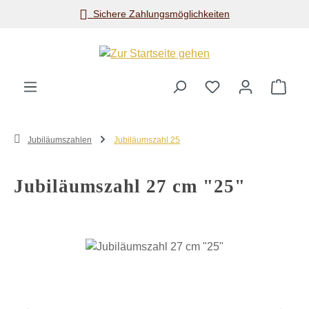
Sichere Zahlungsmöglichkeiten
Zum Hauptinhalt springen
Ware
Jubiläumszahlen
Jubiläumszahl 25
Jubiläumszahl 27 cm "25"
Bildergalerie überspringen