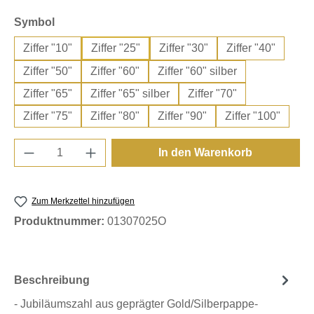
auswählen
Symbol
Ziffer "10"
Ziffer "25"
Ziffer "30"
Ziffer "40"
Ziffer "50"
Ziffer "60"
Ziffer "60" silber
Ziffer "65"
Ziffer "65" silber
Ziffer "70"
Ziffer "75"
Ziffer "80"
Ziffer "90"
Ziffer "100"
Produkt Anzahl: Gib den gewünschten Wert e
In den Warenkorb
Zum Merkzettel hinzufügen
Produktnummer:
01307025O
Beschreibung
- Jubiläumszahl aus geprägter Gold/Silberpappe-