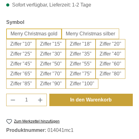
Sofort verfügbar, Lieferzeit: 1-2 Tage
auswählen
Symbol
Merry Christmas gold
Merry Christmas silber
Ziffer "10"
Ziffer "15"
Ziffer "18"
Ziffer "20"
Ziffer "25"
Ziffer "30"
Ziffer "35"
Ziffer "40"
Ziffer "45"
Ziffer "50"
Ziffer "55"
Ziffer "60"
Ziffer "65"
Ziffer "70"
Ziffer "75"
Ziffer "80"
Ziffer "85"
Ziffer "90"
Ziffer "100"
Produkt Anzahl: Gib den gewünschten Wert e
In den Warenkorb
Zum Merkzettel hinzufügen
Produktnummer:
014041mc1