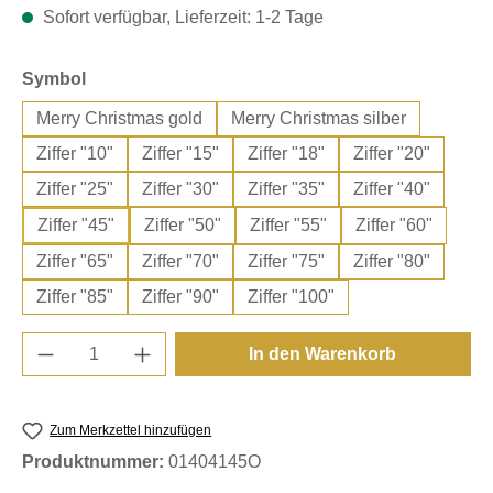
Sofort verfügbar, Lieferzeit: 1-2 Tage
auswählen
Symbol
Merry Christmas gold
Merry Christmas silber
Ziffer "10"
Ziffer "15"
Ziffer "18"
Ziffer "20"
Ziffer "25"
Ziffer "30"
Ziffer "35"
Ziffer "40"
Ziffer "45"
Ziffer "50"
Ziffer "55"
Ziffer "60"
Ziffer "65"
Ziffer "70"
Ziffer "75"
Ziffer "80"
Ziffer "85"
Ziffer "90"
Ziffer "100"
Produkt Anzahl: Gib den gewünschten Wert e
In den Warenkorb
Zum Merkzettel hinzufügen
Produktnummer:
01404145O