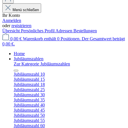
Menü schließen
Ihr Konto
Anmelden
oder
registrieren
Übersicht
Persönliches Profil
Adressen
Bestellungen
0,00 €
Warenkorb enthält 0 Positionen. Der Gesamtwert beträgt
0,00 €.
Home
Jubiläumszahlen
Zur Kategorie Jubiläumszahlen
Jubiläumszahl 10
Jubiläumszahl 15
Jubiläumszahl 18
Jubiläumszahl 25
Jubiläumszahl 30
Jubiläumszahl 35
Jubiläumszahl 40
Jubiläumszahl 45
Jubiläumszahl 50
Jubiläumszahl 55
Jubiläumszahl 60