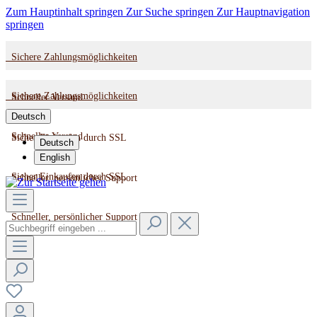
Zum Hauptinhalt springen
Zur Suche springen
Zur Hauptnavigation
springen
Sichere Zahlungsmöglichkeiten
Sichere Zahlungsmöglichkeiten
Schneller Versand
Deutsch
Schneller Versand
Sicher Einkaufen durch SSL
Deutsch
English
Sicher Einkaufen durch SSL
Schneller, persönlicher Support
Schneller, persönlicher Support