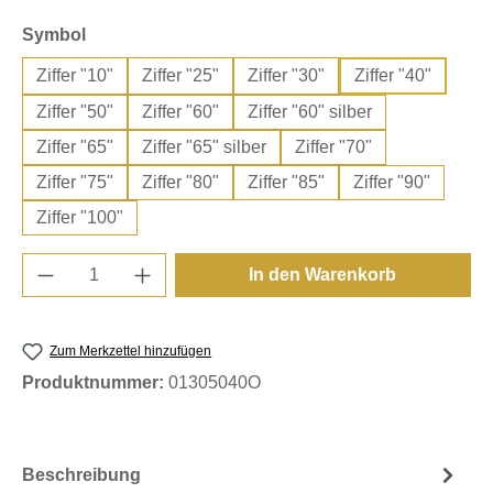
auswählen
Symbol
Ziffer "10"
Ziffer "25"
Ziffer "30"
Ziffer "40"
Ziffer "50"
Ziffer "60"
Ziffer "60" silber
Ziffer "65"
Ziffer "65" silber
Ziffer "70"
Ziffer "75"
Ziffer "80"
Ziffer "85"
Ziffer "90"
Ziffer "100"
Produkt Anzahl: Gib den gewünschten Wert e
In den Warenkorb
Zum Merkzettel hinzufügen
Produktnummer:
01305040O
Beschreibung