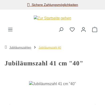
Sichere Zahlungsmöglichkeiten
Zum Hauptinhalt springen
Ware
Jubiläumszahlen
Jubiläumszahl 40
Jubiläumszahl 41 cm "40"
Bildergalerie überspringen