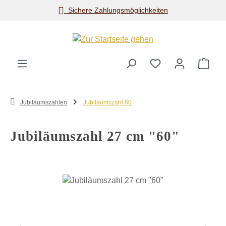
Sichere Zahlungsmöglichkeiten
Zum Hauptinhalt springen
Ware
Jubiläumszahlen
Jubiläumszahl 60
Jubiläumszahl 27 cm "60"
Bildergalerie überspringen