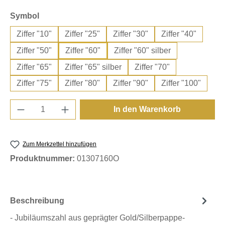
auswählen
Symbol
Ziffer "10"
Ziffer "25"
Ziffer "30"
Ziffer "40"
Ziffer "50"
Ziffer "60"
Ziffer "60" silber
Ziffer "65"
Ziffer "65" silber
Ziffer "70"
Ziffer "75"
Ziffer "80"
Ziffer "90"
Ziffer "100"
Produkt Anzahl: Gib den gewünschten Wert e
In den Warenkorb
Zum Merkzettel hinzufügen
Produktnummer:
01307160O
Beschreibung
- Jubiläumszahl aus geprägter Gold/Silberpappe-