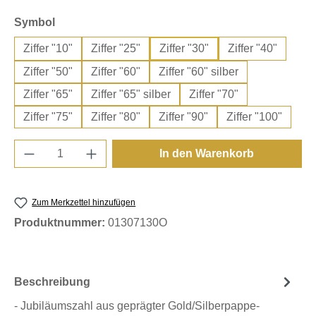
auswählen
Symbol
Ziffer "10"
Ziffer "25"
Ziffer "30"
Ziffer "40"
Ziffer "50"
Ziffer "60"
Ziffer "60" silber
Ziffer "65"
Ziffer "65" silber
Ziffer "70"
Ziffer "75"
Ziffer "80"
Ziffer "90"
Ziffer "100"
Produkt Anzahl: Gib den gewünschten Wert e
In den Warenkorb
Zum Merkzettel hinzufügen
Produktnummer:
01307130O
Beschreibung
- Jubiläumszahl aus geprägter Gold/Silberpappe-