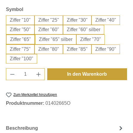
auswählen
Symbol
Ziffer "10"
Ziffer "25"
Ziffer "30"
Ziffer "40"
Ziffer "50"
Ziffer "60"
Ziffer "60" silber
Ziffer "65"
Ziffer "65" silber
Ziffer "70"
Ziffer "75"
Ziffer "80"
Ziffer "85"
Ziffer "90"
Ziffer "100"
Produkt Anzahl: Gib den gewünschten Wert e
In den Warenkorb
Zum Merkzettel hinzufügen
Produktnummer:
01402665O
Beschreibung