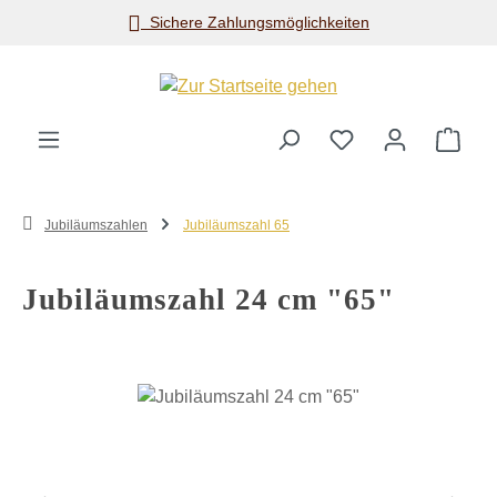
Sichere Zahlungsmöglichkeiten
Zum Hauptinhalt springen
Ware
Jubiläumszahlen
Jubiläumszahl 65
Jubiläumszahl 24 cm "65"
Bildergalerie überspringen