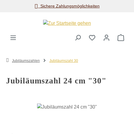
Sichere Zahlungsmöglichkeiten
Zum Hauptinhalt springen
Ware
Jubiläumszahlen
Jubiläumszahl 30
Jubiläumszahl 24 cm "30"
Bildergalerie überspringen