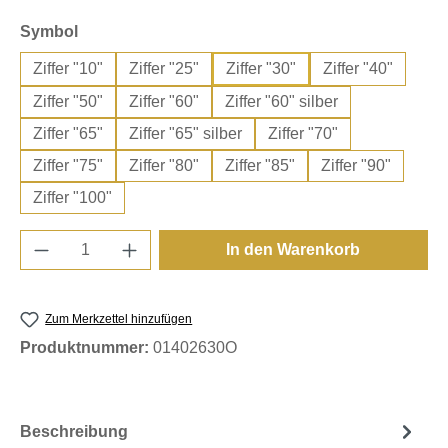
auswählen
Symbol
Ziffer "10"
Ziffer "25"
Ziffer "30"
Ziffer "40"
Ziffer "50"
Ziffer "60"
Ziffer "60" silber
Ziffer "65"
Ziffer "65" silber
Ziffer "70"
Ziffer "75"
Ziffer "80"
Ziffer "85"
Ziffer "90"
Ziffer "100"
Produkt Anzahl: Gib den gewünschten Wert e
In den Warenkorb
Zum Merkzettel hinzufügen
Produktnummer:
01402630O
Beschreibung