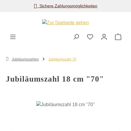
Sichere Zahlungsmöglichkeiten
Zum Hauptinhalt springen
Ware
Jubiläumszahlen
Jubiläumszahl 70
Jubiläumszahl 18 cm "70"
Bildergalerie überspringen