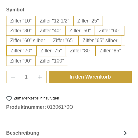
auswählen
Symbol
Ziffer "10"
Ziffer "12 1/2"
Ziffer "25"
Ziffer "30"
Ziffer "40"
Ziffer "50"
Ziffer "60"
Ziffer "60" silber
Ziffer "65"
Ziffer "65" silber
Ziffer "70"
Ziffer "75"
Ziffer "80"
Ziffer "85"
Ziffer "90"
Ziffer "100"
Produkt Anzahl: Gib den gewünschten Wert e
In den Warenkorb
Zum Merkzettel hinzufügen
Produktnummer:
01306170O
Beschreibung