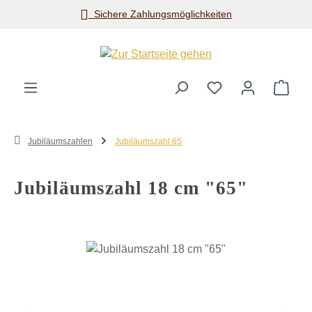
Sichere Zahlungsmöglichkeiten
Zum Hauptinhalt springen
Ware
Jubiläumszahlen
Jubiläumszahl 65
Jubiläumszahl 18 cm "65"
Bildergalerie überspringen