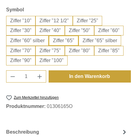
auswählen
Symbol
Ziffer "10"
Ziffer "12 1/2"
Ziffer "25"
Ziffer "30"
Ziffer "40"
Ziffer "50"
Ziffer "60"
Ziffer "60" silber
Ziffer "65"
Ziffer "65" silber
Ziffer "70"
Ziffer "75"
Ziffer "80"
Ziffer "85"
Ziffer "90"
Ziffer "100"
Produkt Anzahl: Gib den gewünschten Wert e
In den Warenkorb
Zum Merkzettel hinzufügen
Produktnummer:
01306165O
Beschreibung