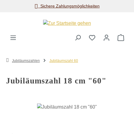
Sichere Zahlungsmöglichkeiten
Zum Hauptinhalt springen
Ware
Jubiläumszahlen
Jubiläumszahl 60
Jubiläumszahl 18 cm "60"
Bildergalerie überspringen