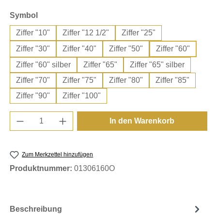
auswählen
Symbol
Ziffer "10"
Ziffer "12 1/2"
Ziffer "25"
Ziffer "30"
Ziffer "40"
Ziffer "50"
Ziffer "60"
Ziffer "60" silber
Ziffer "65"
Ziffer "65" silber
Ziffer "70"
Ziffer "75"
Ziffer "80"
Ziffer "85"
Ziffer "90"
Ziffer "100"
Produkt Anzahl: Gib den gewünschten Wert e
In den Warenkorb
Zum Merkzettel hinzufügen
Produktnummer:
01306160O
Beschreibung