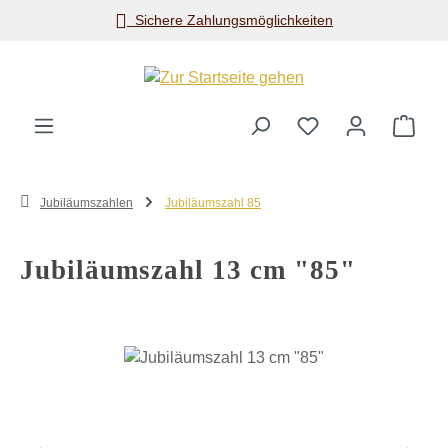
Sichere Zahlungsmöglichkeiten
Zum Hauptinhalt springen
Ware
Jubiläumszahlen
Jubiläumszahl 85
Jubiläumszahl 13 cm "85"
Bildergalerie überspringen