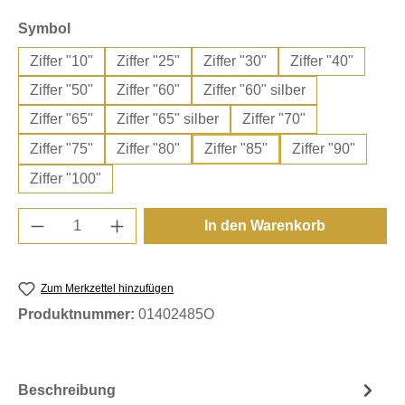
auswählen
Symbol
Ziffer "10"
Ziffer "25"
Ziffer "30"
Ziffer "40"
Ziffer "50"
Ziffer "60"
Ziffer "60" silber
Ziffer "65"
Ziffer "65" silber
Ziffer "70"
Ziffer "75"
Ziffer "80"
Ziffer "85"
Ziffer "90"
Ziffer "100"
Produkt Anzahl: Gib den gewünschten Wert e
In den Warenkorb
Zum Merkzettel hinzufügen
Produktnummer:
01402485O
Beschreibung