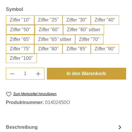
auswählen
Symbol
Ziffer "10"
Ziffer "25"
Ziffer "30"
Ziffer "40"
Ziffer "50"
Ziffer "60"
Ziffer "60" silber
Ziffer "65"
Ziffer "65" silber
Ziffer "70"
Ziffer "75"
Ziffer "80"
Ziffer "85"
Ziffer "90"
Ziffer "100"
Produkt Anzahl: Gib den gewünschten Wert e
In den Warenkorb
Zum Merkzettel hinzufügen
Produktnummer:
01402450O
Beschreibung