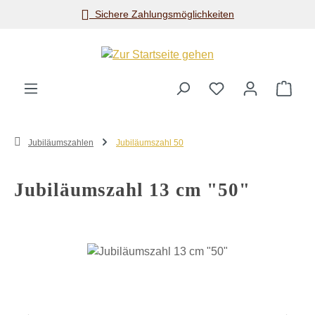
Sichere Zahlungsmöglichkeiten
Zum Hauptinhalt springen
Ware
Jubiläumszahlen
Jubiläumszahl 50
Jubiläumszahl 13 cm "50"
Bildergalerie überspringen