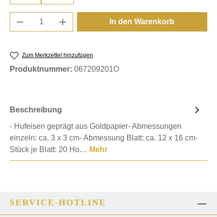
Produkt Anzahl: Gib den gewünschten Wert e
In den Warenkorb
Zum Merkzettel hinzufügen
Produktnummer:
067209201O
Beschreibung
- Hufeisen geprägt aus Goldpapier- Abmessungen
einzeln: ca. 3 x 3 cm- Abmessung Blatt: ca. 12 x 16 cm-
Stück je Blatt: 20 Ho…
Mehr
SERVICE-HOTLINE