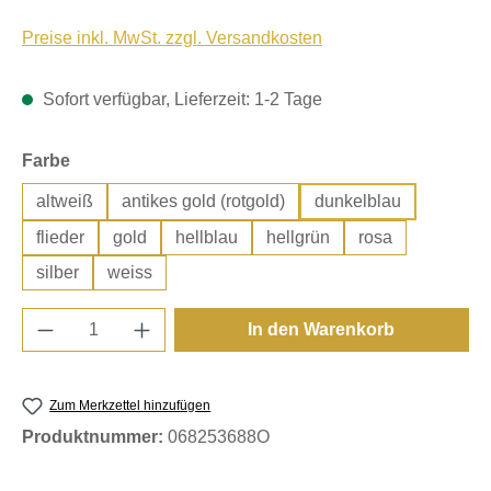
Preise inkl. MwSt. zzgl. Versandkosten
Sofort verfügbar, Lieferzeit: 1-2 Tage
auswählen
Farbe
altweiß
antikes gold (rotgold)
dunkelblau
flieder
gold
hellblau
hellgrün
rosa
silber
weiss
Produkt Anzahl: Gib den gewünschten Wert e
In den Warenkorb
Zum Merkzettel hinzufügen
Produktnummer:
068253688O