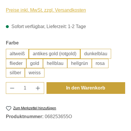
Preise inkl. MwSt. zzgl. Versandkosten
Sofort verfügbar, Lieferzeit: 1-2 Tage
auswählen
Farbe
altweiß
antikes gold (rotgold)
dunkelblau
flieder
gold
hellblau
hellgrün
rosa
silber
weiss
Produkt Anzahl: Gib den gewünschten Wert e
In den Warenkorb
Zum Merkzettel hinzufügen
Produktnummer:
068253655O