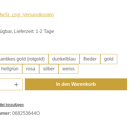
 MwSt. zzgl. Versandkosten
ügbar, Lieferzeit: 1-2 Tage
hlen
antikes gold (rotgold)
dunkelblau
flieder
gold
hellgrün
rosa
silber
weiss
Anzahl: Gib den gewünschten Wert ein oder
In den Warenkorb
tel hinzufügen
mmer:
068253644O