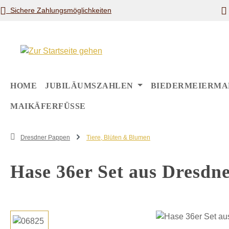
Sichere Zahlungsmöglichkeiten
m Hauptinhalt springen
Zur Suche springen
Zur Hauptnavigation springen
HOME
JUBILÄUMSZAHLEN
BIEDERMEIERMA
MAIKÄFERFÜSSE
Dresdner Pappen
Tiere, Blüten & Blumen
Hase 36er Set aus Dresdn
Bildergalerie überspringen