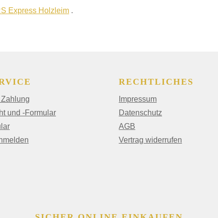
S Express Holzleim
.
RVICE
RECHTLICHES
 Zahlung
Impressum
ht und -Formular
Datenschutz
lar
AGB
anmelden
Vertrag widerrufen
SICHER ONLINE EINKAUFEN