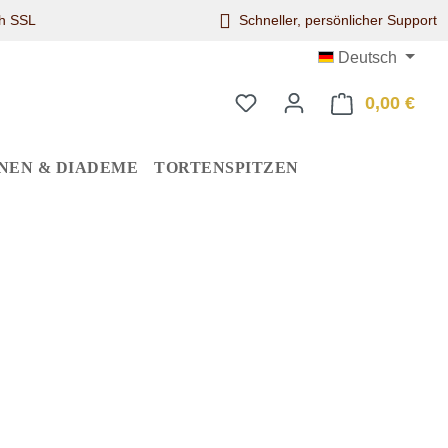
ch SSL
Schneller, persönlicher Support
Deutsch
0,00 €
Ware
NEN & DIADEME
TORTENSPITZEN
eis: