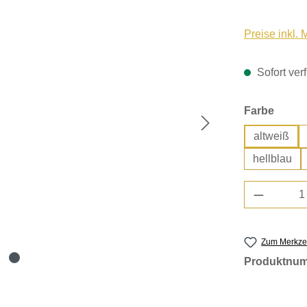
Preise inkl.
Sofort verf
auswä
Farbe
altweiß
hellblau
Produkt 
Zum Merkzet
Produktnu